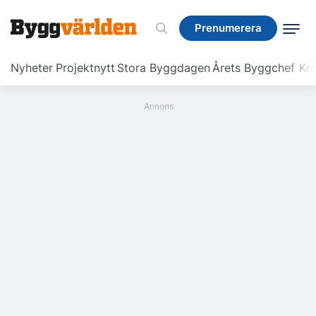
Prenumerera
Prenumerera
Nyheter
Projektnytt
Stora Byggdagen
Årets Byggchef
Krö