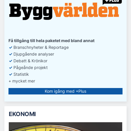
Få tillgång till hela paketet med bland annat
✓
Branschnyheter & Reportage
✓
D
jupgående analyser
✓
Debatt
& Krönikor
✓
Pågeånde projekt
✓
Statistik
+ mycket mer
Kom igång med +Plus
EKONOMI