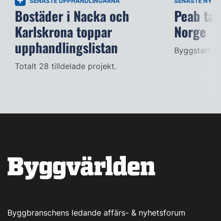
SENASTE UPPHANDLINGARNA
SENASTE NYTT
Bostäder i Nacka och
Peab tar
Karlskrona toppar
Norge
upphandlingslistan
Byggstart i 
Totalt 28 tilldelade projekt.
Byggbranschens ledande affärs- & nyhetsforum