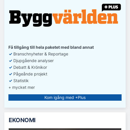
Få tillgång till hela paketet med bland annat
✓
Branschnyheter & Reportage
✓
D
jupgående analyser
✓
Debatt
& Krönikor
✓
Pågeånde projekt
✓
Statistik
+ mycket mer
Kom igång med +Plus
EKONOMI