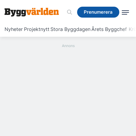
Prenumerera
Prenumerera
Nyheter
Projektnytt
Stora Byggdagen
Årets Byggchef
Krö