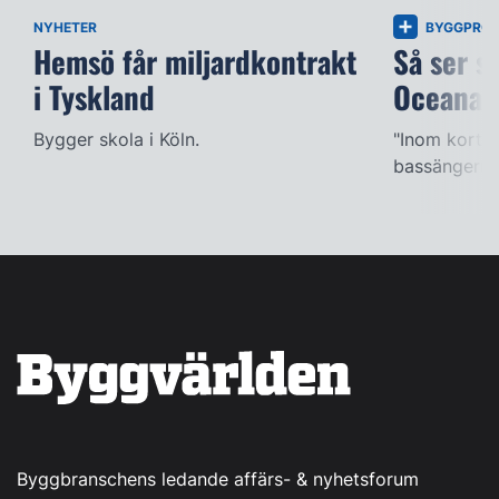
NYHETER
BYGGPROJ
Hemsö får miljardkontrakt
Så ser s
i Tyskland
Oceana
Bygger skola i Köln.
"Inom kort k
bassängerna
Byggbranschens ledande affärs- & nyhetsforum