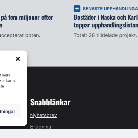
SENASTE UPPHANDLING
på fem miljoner efter
Bostäder i Nacka och Kar
a
toppar upphandlingslista
accepterar boten.
Totalt 28 tilldelade projekt.
t lagra
ker kan vi
nte
Snabblänkar
llningar
Nyhetsbrev
E-tidning