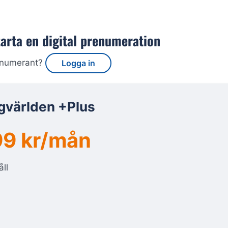
tarta en digital prenumeration
enumerant?
Logga in
gvärlden +Plus
9 kr/mån
åll