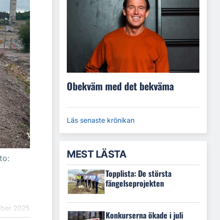
Obekväm med det bekväma
Läs senaste krönikan
MEST LÄSTA
to:
Topplista: De största
fängelseprojekten
ber 2025
Konkurserna ökade i juli