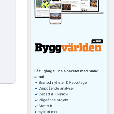
Få tillgång till hela paketet med bland
annat
✓
Branschnyheter & Reportage
✓
D
jupgående analyser
✓
Debatt
& Krönikor
✓
Pågeånde projekt
✓
Statistik
+ mycket mer