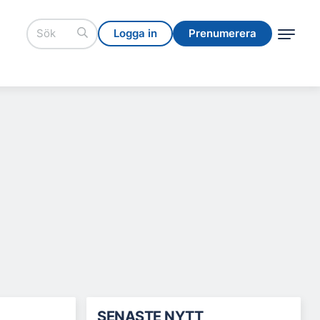
Logga in
Prenumerera
Logga in
Prenumerera
SENASTE NYTT