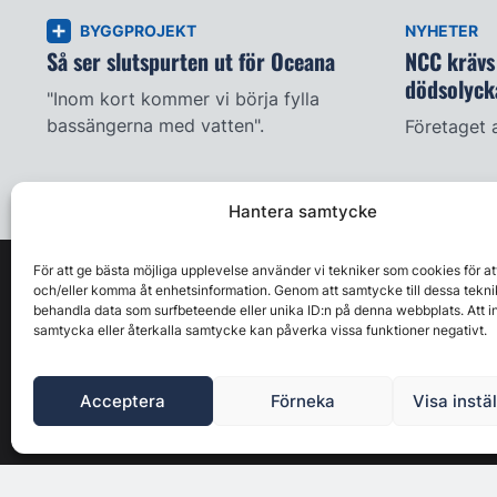
BYGGPROJEKT
NYHETER
Så ser slutspurten ut för Oceana
NCC krävs 
dödsolyck
"Inom kort kommer vi börja fylla
bassängerna med vatten".
Företaget 
Hantera samtycke
För att ge bästa möjliga upplevelse använder vi tekniker som cookies för at
och/eller komma åt enhetsinformation. Genom att samtycke till dessa tekni
behandla data som surfbeteende eller unika ID:n på denna webbplats. Att i
samtycka eller återkalla samtycke kan påverka vissa funktioner negativt.
Acceptera
Förneka
Visa instä
Byggbranschens ledande affärs- & nyhetsforum