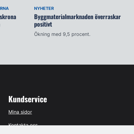
ARNA
NYHETER
lskrona
Byggmaterialmarknaden överraskar
n
positivt
Ökning med 9,5 procent.
Kundservice
Mina sidor
Kontakta oss