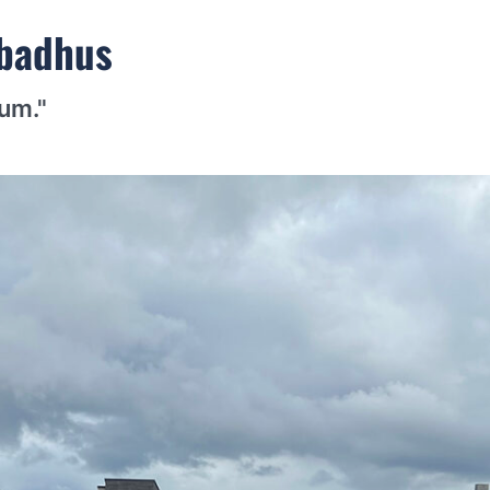
 badhus
um."