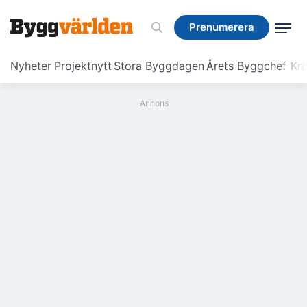
Prenumerera
Prenumerera
Nyheter
Projektnytt
Stora Byggdagen
Årets Byggchef
Krö