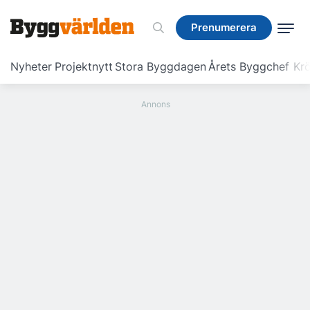
Prenumerera
Prenumerera
Nyheter
Projektnytt
Stora Byggdagen
Årets Byggchef
Krö