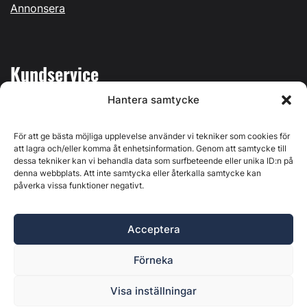
Annonsera
Kundservice
Hantera samtycke
Mina sidor
Kontakta oss
För att ge bästa möjliga upplevelse använder vi tekniker som cookies för
att lagra och/eller komma åt enhetsinformation. Genom att samtycke till
dessa tekniker kan vi behandla data som surfbeteende eller unika ID:n på
denna webbplats. Att inte samtycka eller återkalla samtycke kan
påverka vissa funktioner negativt.
Byggvärlden produceras av
Svenska Media i Ljusdal AB
,
Östernäsvägen 1, 827 32 Ljusdal, org.nr: 556625-6425 -
Acceptera
Ansvarig utgivare: Henrik Ekberg. Innehållet på denna
webbplats är upphovsrättsligt skyddat. Ange källa vid citering.
Förneka
Byggvärlden är en del av
Marknadsdatagruppen
.
Policy för datahantering, integritet och cookies
Visa inställningar