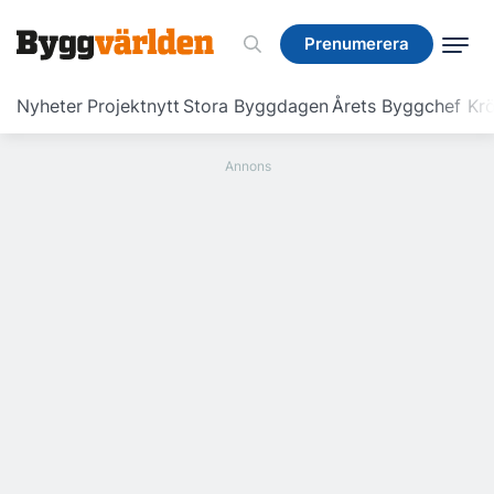
Prenumerera
Prenumerera
Nyheter
Projektnytt
Stora Byggdagen
Årets Byggchef
Krö