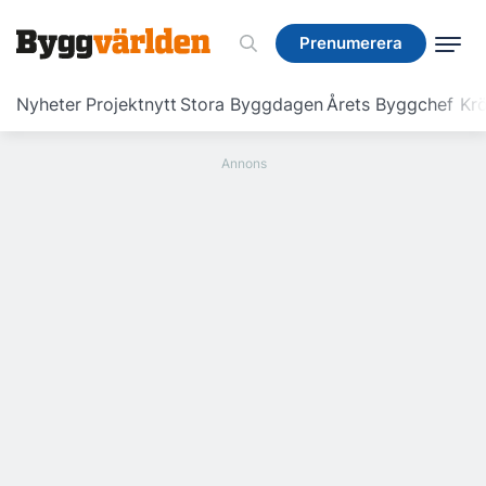
Prenumerera
Prenumerera
Nyheter
Projektnytt
Stora Byggdagen
Årets Byggchef
Krö