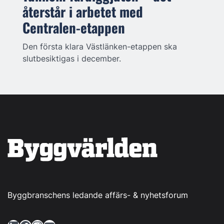
återstår i arbetet med
Centralen-etappen
Den första klara Västlänken-etappen ska
slutbesiktigas i december.
Byggbranschens ledande affärs- & nyhetsforum