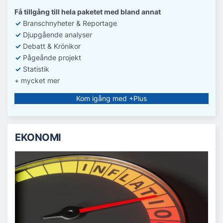
Få tillgång till hela paketet med bland annat
✓
Branschnyheter & Reportage
✓
D
jupgående analyser
✓
Debatt
& Krönikor
✓
Pågeånde projekt
✓
Statistik
+ mycket mer
Kom igång med +Plus
EKONOMI