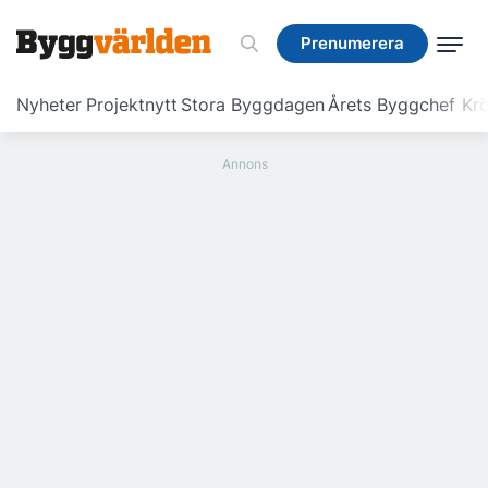
Prenumerera
Prenumerera
Nyheter
Projektnytt
Stora Byggdagen
Årets Byggchef
Krö