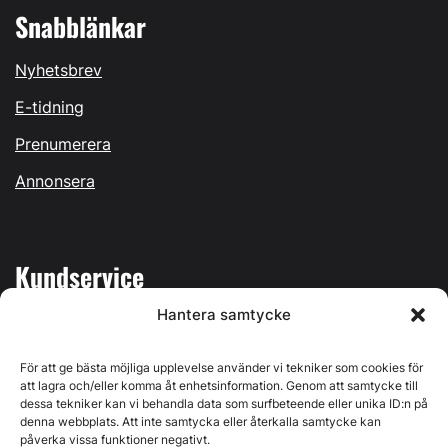
Snabblänkar
Nyhetsbrev
E-tidning
Prenumerera
Annonsera
Kundservice
Hantera samtycke
Mina sidor
Kontakta oss
För att ge bästa möjliga upplevelse använder vi tekniker som cookies för
att lagra och/eller komma åt enhetsinformation. Genom att samtycke till
dessa tekniker kan vi behandla data som surfbeteende eller unika ID:n på
denna webbplats. Att inte samtycka eller återkalla samtycke kan
påverka vissa funktioner negativt.