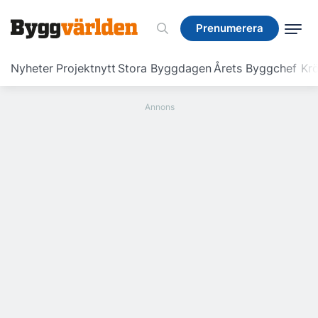
Prenumerera
Prenumerera
Nyheter
Projektnytt
Stora Byggdagen
Årets Byggchef
Krö