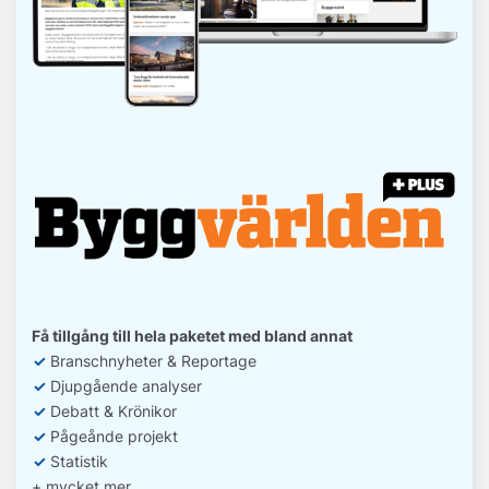
Få tillgång till hela paketet med bland annat
✓
Branschnyheter & Reportage
✓
D
jupgående analyser
✓
Debatt
& Krönikor
✓
Pågeånde projekt
✓
Statistik
+ mycket mer