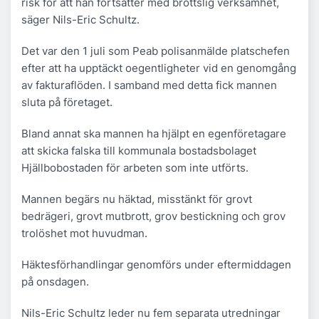
risk för att han fortsätter med brottslig verksamhet,
säger Nils-Eric Schultz.
Det var den 1 juli som Peab polisanmälde platschefen
efter att ha upptäckt oegentligheter vid en genomgång
av fakturaflöden. I samband med detta fick mannen
sluta på företaget.
Bland annat ska mannen ha hjälpt en egenföretagare
att skicka falska till kommunala bostadsbolaget
Hjällbobostaden för arbeten som inte utförts.
Mannen begärs nu häktad, misstänkt för grovt
bedrägeri, grovt mutbrott, grov bestickning och grov
trolöshet mot huvudman.
Häktesförhandlingar genomförs under eftermiddagen
på onsdagen.
Nils-Eric Schultz leder nu fem separata utredningar