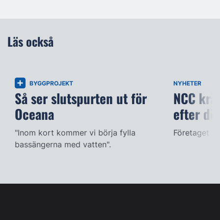
Läs också
BYGGPROJEKT
NYHETER
Så ser slutspurten ut för
NCC kräv
Oceana
efter dö
"Inom kort kommer vi börja fylla
Företaget ac
bassängerna med vatten".