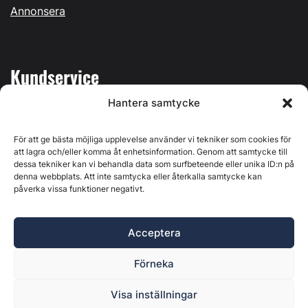
Annonsera
Kundservice
Hantera samtycke
Mina sidor
Kontakta oss
För att ge bästa möjliga upplevelse använder vi tekniker som cookies för
att lagra och/eller komma åt enhetsinformation. Genom att samtycke till
dessa tekniker kan vi behandla data som surfbeteende eller unika ID:n på
denna webbplats. Att inte samtycka eller återkalla samtycke kan
påverka vissa funktioner negativt.
Byggvärlden produceras av
Svenska Media i Ljusdal AB
,
Östernäsvägen 1, 827 32 Ljusdal, org.nr: 556625-6425 -
Acceptera
Ansvarig utgivare: Henrik Ekberg. Innehållet på denna
webbplats är upphovsrättsligt skyddat. Ange källa vid citering.
Förneka
Byggvärlden är en del av
Marknadsdatagruppen
.
Policy för datahantering, integritet och cookies
Visa inställningar