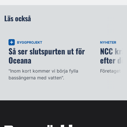
Läs också
BYGGPROJEKT
NYHETER
Så ser slutspurten ut för
NCC kräv
Oceana
efter dö
"Inom kort kommer vi börja fylla
Företaget ac
bassängerna med vatten".