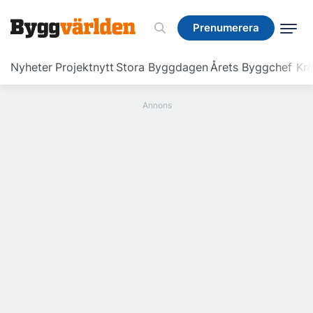
Prenumerera
Prenumerera
Nyheter
Projektnytt
Stora Byggdagen
Årets Byggchef
Krö