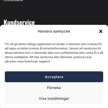
Kundservice
Hantera samtycke
Mina sidor
Kontakta oss
För att ge bästa möjliga upplevelse använder vi tekniker som cookies för
att lagra och/eller komma åt enhetsinformation. Genom att samtycke till
dessa tekniker kan vi behandla data som surfbeteende eller unika ID:n på
denna webbplats. Att inte samtycka eller återkalla samtycke kan
påverka vissa funktioner negativt.
Byggvärlden produceras av
Svenska Media i Ljusdal AB
,
Östernäsvägen 1, 827 32 Ljusdal, org.nr: 556625-6425 -
Acceptera
Ansvarig utgivare: Henrik Ekberg. Innehållet på denna
webbplats är upphovsrättsligt skyddat. Ange källa vid citering.
Förneka
Byggvärlden är en del av
Marknadsdatagruppen
.
Policy för datahantering, integritet och cookies
Visa inställningar