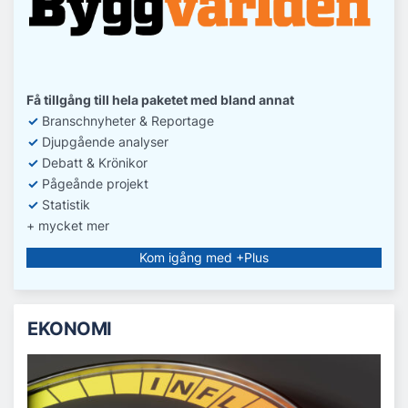
Få tillgång till hela paketet med bland annat
✓
Branschnyheter & Reportage
✓
D
jupgående analyser
✓
Debatt
& Krönikor
✓
Pågeånde projekt
✓
Statistik
+ mycket mer
Kom igång med +Plus
EKONOMI