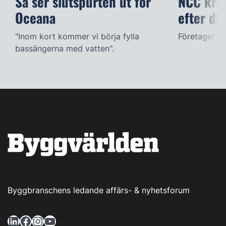
Så ser slutspurten ut för
NCC kräv
Oceana
efter dö
"Inom kort kommer vi börja fylla
Företaget ac
bassängerna med vatten".
Byggbranschens ledande affärs- & nyhetsforum
LinkedIn
Facebook
Instagram
YouTube