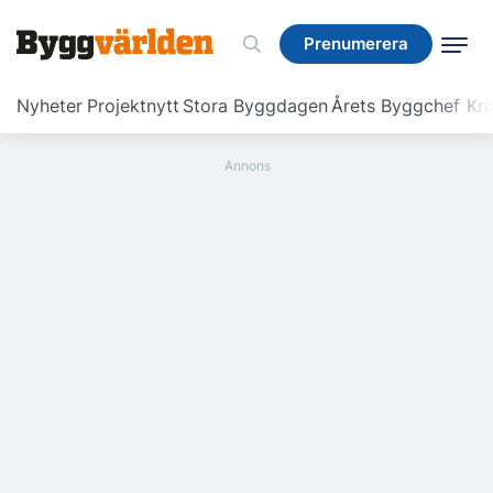
Prenumerera
Prenumerera
Nyheter
Projektnytt
Stora Byggdagen
Årets Byggchef
Krö