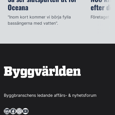
Oceana
efter dö
"Inom kort kommer vi börja fylla
Företaget ac
bassängerna med vatten".
Byggbranschens ledande affärs- & nyhetsforum
LinkedIn
Facebook
Instagram
YouTube