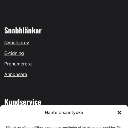
Snabblänkar
Nyhetsbrev
E-tidning
Prenumerera
Annonsera
Kundservice
Hantera samtycke
Mina sidor
Kontakta oss
För att ge bästa möjliga upplevelse använder vi tekniker som cookies för