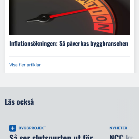
Inflationsökningen: Så påverkas byggbranschen
Visa fler artiklar
Läs också
BYGGPROJEKT
NYHETER
Så ser slutspurten ut för
NCC kräv