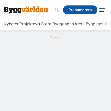
Prenumerera
Prenumerera
Nyheter
Projektnytt
Stora Byggdagen
Årets Byggchef
Krö