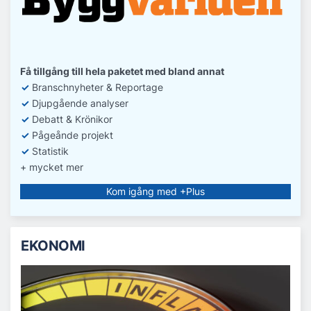
Få tillgång till hela paketet med bland annat
✓
Branschnyheter & Reportage
✓
D
jupgående analyser
✓
Debatt
& Krönikor
✓
Pågeånde projekt
✓
Statistik
+ mycket mer
Kom igång med +Plus
EKONOMI