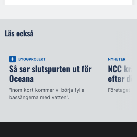
Läs också
BYGGPROJEKT
NYHETER
Så ser slutspurten ut för
NCC kräv
Oceana
efter dö
"Inom kort kommer vi börja fylla
Företaget ac
bassängerna med vatten".