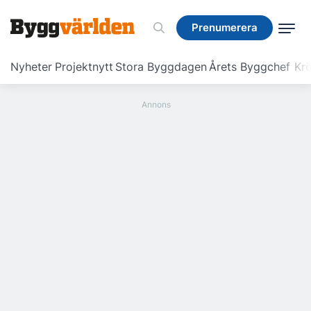
Prenumerera
Prenumerera
Nyheter
Projektnytt
Stora Byggdagen
Årets Byggchef
Krö