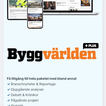
Få tillgång till hela paketet med bland annat
✓
Branschnyheter & Reportage
✓
D
jupgående analyser
✓
Debatt
& Krönikor
✓
Pågeånde projekt
✓
Statistik