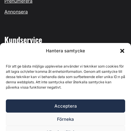
Prenumerera
Annonsera
Kundservice
Hantera samtycke
Mina sidor
Kontakta oss
För att ge bästa möjliga upplevelse använder vi tekniker som cookies för
att lagra och/eller komma åt enhetsinformation. Genom att samtycke till
dessa tekniker kan vi behandla data som surfbeteende eller unika ID:n på
denna webbplats. Att inte samtycka eller återkalla samtycke kan
påverka vissa funktioner negativt.
Byggvärlden produceras av
Svenska Media i Ljusdal AB
,
Östernäsvägen 1, 827 32 Ljusdal, org.nr: 556625-6425 -
Acceptera
Ansvarig utgivare: Henrik Ekberg. Innehållet på denna
webbplats är upphovsrättsligt skyddat. Ange källa vid citering.
Förneka
Byggvärlden är en del av
Marknadsdatagruppen
.
Policy för datahantering, integritet och cookies