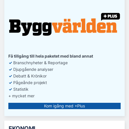
Få tillgång till hela paketet med bland annat
✓
Branschnyheter & Reportage
✓
D
jupgående analyser
✓
Debatt
& Krönikor
✓
Pågeånde projekt
✓
Statistik
+ mycket mer
Kom igång med +Plus
EKONOMI