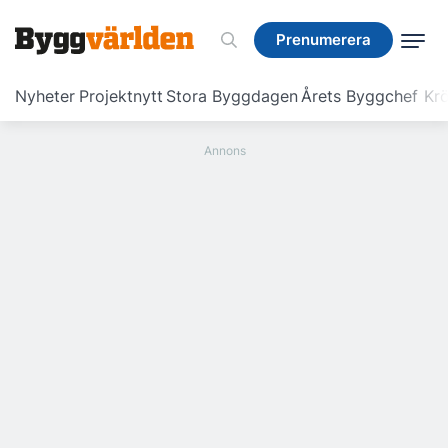
Prenumerera
Prenumerera
Nyheter
Projektnytt
Stora Byggdagen
Årets Byggchef
Krö