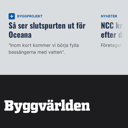
BYGGPROJEKT
NYHETER
Så ser slutspurten ut för
NCC kräv
Oceana
efter dö
"Inom kort kommer vi börja fylla
Företaget ac
bassängerna med vatten".