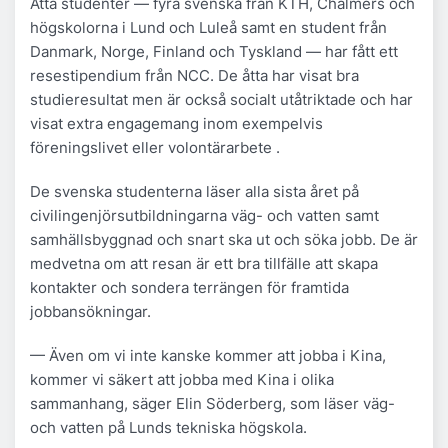
Åtta studenter — fyra svenska från KTH, Chalmers och
högskolorna i Lund och Luleå samt en student från
Danmark, Norge, Finland och Tyskland — har fått ett
resestipendium från NCC. De åtta har visat bra
studieresultat men är också socialt utåtriktade och har
visat extra engagemang inom exempelvis
föreningslivet eller volontärarbete .
De svenska studenterna läser alla sista året på
civilingenjörsutbildningarna väg- och vatten samt
samhällsbyggnad och snart ska ut och söka jobb. De är
medvetna om att resan är ett bra tillfälle att skapa
kontakter och sondera terrängen för framtida
jobbansökningar.
— Även om vi inte kanske kommer att jobba i Kina,
kommer vi säkert att jobba med Kina i olika
sammanhang, säger Elin Söderberg, som läser väg-
och vatten på Lunds tekniska högskola.