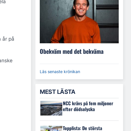
ela
å år på
Obekväm med det bekväma
Kanske
Läs senaste krönikan
MEST LÄSTA
NCC krävs på fem miljoner
efter dödsolycka
Topplista: De största