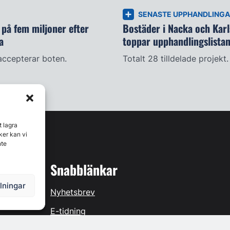
SENASTE UPPHANDLING
på fem miljoner efter
Bostäder i Nacka och Kar
a
toppar upphandlingslista
accepterar boten.
Totalt 28 tilldelade projekt.
t lagra
ker kan vi
nte
Snabblänkar
llningar
Nyhetsbrev
E-tidning