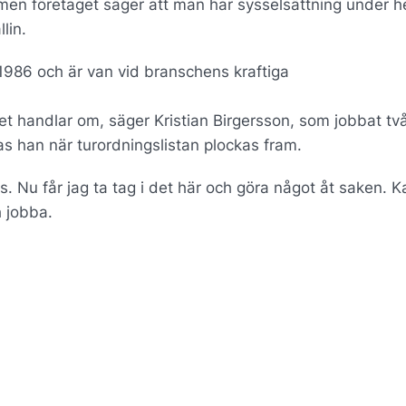
n företaget säger att man har sysselsättning under h
lin.
d 1986 och är van vid branschens kraftiga
t handlar om, säger Kristian Birgersson, som jobbat tv
s han när turordningslistan plockas fram.
. Nu får jag ta tag i det här och göra något åt saken. 
h jobba.