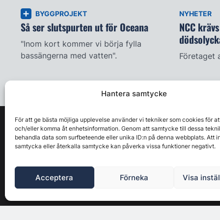
BYGGPROJEKT
NYHETER
Så ser slutspurten ut för Oceana
NCC krävs 
dödsolyck
"Inom kort kommer vi börja fylla
bassängerna med vatten".
Företaget 
Hantera samtycke
För att ge bästa möjliga upplevelse använder vi tekniker som cookies för at
och/eller komma åt enhetsinformation. Genom att samtycke till dessa tekni
behandla data som surfbeteende eller unika ID:n på denna webbplats. Att i
samtycka eller återkalla samtycke kan påverka vissa funktioner negativt.
Acceptera
Förneka
Visa instä
Byggbranschens ledande affärs- & nyhetsforum