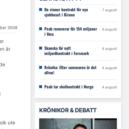
De vinner kontrakt för nya
7 augusti
sjukhuset i Kiruna
ober 2008
Peab renoverar för 154 miljoner
6 augusti
i Vasa
ar
Skanska får nytt
en är
4 augusti
miljardkontrakt i Forsmark
åde
Krönika: Efter sommaren är det
4 augusti
allvar!
Peab tar skolkontrakt i Norge
4 augusti
t
KRÖNIKOR & DEBATT
olk ute