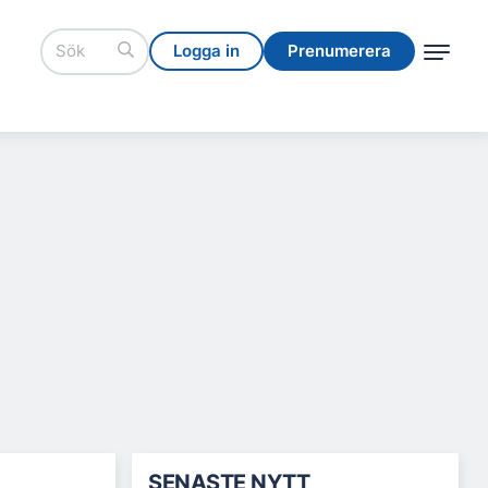
Logga in
Prenumerera
Logga in
Prenumerera
SENASTE NYTT