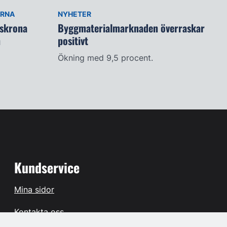
ARNA
NYHETER
lskrona
Byggmaterialmarknaden överraskar
n
positivt
Ökning med 9,5 procent.
Kundservice
Mina sidor
Kontakta oss