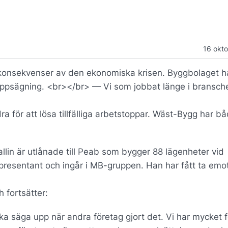
16 okt
konsekvenser av den ekonomiska krisen. Byggbolaget h
ppsägning. <br></br> — Vi som jobbat länge i bransch
a för att lösa tillfälliga arbetstoppar. Wäst-Bygg har b
lin är utlånade till Peab som bygger 88 lägenheter vid
representant och ingår i MB-gruppen. Han har fått ta emo
 fortsätter:
säga upp när andra företag gjort det. Vi har mycket f