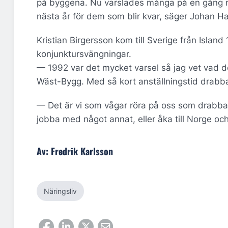
på byggena. Nu varslades många på en gång me
nästa år för dem som blir kvar, säger Johan Hal
Kristian Birgersson kom till Sverige från Islan
konjunktursvängningar.
— 1992 var det mycket varsel så jag vet vad de
Wäst-Bygg. Med så kort anställningstid drabba
— Det är vi som vågar röra på oss som drabbas
jobba med något annat, eller åka till Norge oc
Av: Fredrik Karlsson
Näringsliv