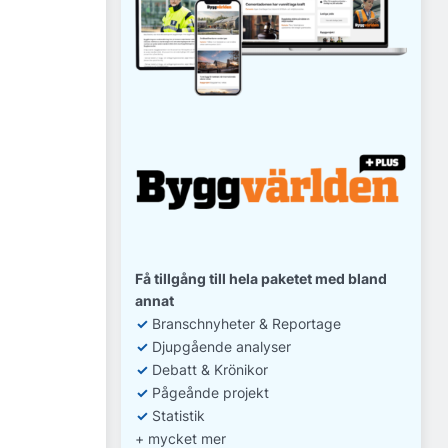
Få tillgång till hela paketet med bland
annat
✓
Branschnyheter & Reportage
✓
D
jupgående analyser
✓
Debatt
& Krönikor
✓
Pågeånde projekt
✓
Statistik
+ mycket mer