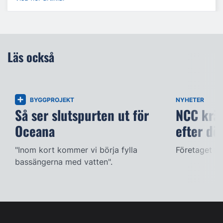
Läs också
BYGGPROJEKT
NYHETER
Så ser slutspurten ut för
NCC kräv
Oceana
efter dö
"Inom kort kommer vi börja fylla
Företaget ac
bassängerna med vatten".