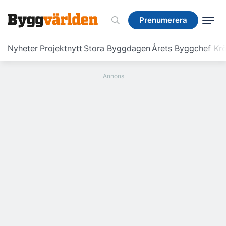
Prenumerera
Prenumerera
Nyheter
Projektnytt
Stora Byggdagen
Årets Byggchef
Krö