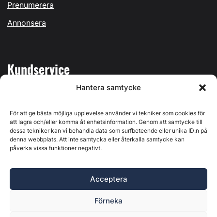
Prenumerera
Annonsera
Kundservice
Hantera samtycke
Mina sidor
Kontakta oss
För att ge bästa möjliga upplevelse använder vi tekniker som cookies för
att lagra och/eller komma åt enhetsinformation. Genom att samtycke till
dessa tekniker kan vi behandla data som surfbeteende eller unika ID:n på
denna webbplats. Att inte samtycka eller återkalla samtycke kan
påverka vissa funktioner negativt.
Byggvärlden produceras av
Svenska Media i Ljusdal AB
,
Östernäsvägen 1, 827 32 Ljusdal, org.nr: 556625-6425 -
Acceptera
Ansvarig utgivare: Henrik Ekberg. Innehållet på denna
webbplats är upphovsrättsligt skyddat. Ange källa vid citering.
Förneka
Byggvärlden är en del av
Marknadsdatagruppen
.