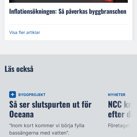
Inflationsökningen: Så påverkas byggbranschen
Visa fler artiklar
Läs också
BYGGPROJEKT
NYHETER
Så ser slutspurten ut för
NCC kräv
Oceana
efter dö
"Inom kort kommer vi börja fylla
Företaget ac
bassängerna med vatten".