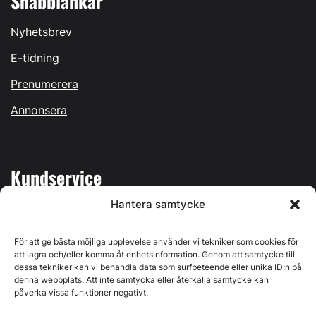
Snabblänkar
Nyhetsbrev
E-tidning
Prenumerera
Annonsera
Kundservice
Hantera samtycke
Mina sidor
Kontakta oss
För att ge bästa möjliga upplevelse använder vi tekniker som cookies för
att lagra och/eller komma åt enhetsinformation. Genom att samtycke till
dessa tekniker kan vi behandla data som surfbeteende eller unika ID:n på
denna webbplats. Att inte samtycka eller återkalla samtycke kan
påverka vissa funktioner negativt.
Byggvärlden produceras av
Svenska Media i Ljusdal AB
,