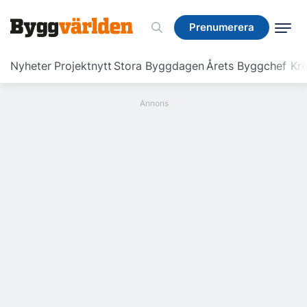
Prenumerera
Prenumerera
Nyheter
Projektnytt
Stora Byggdagen
Årets Byggchef
Krö