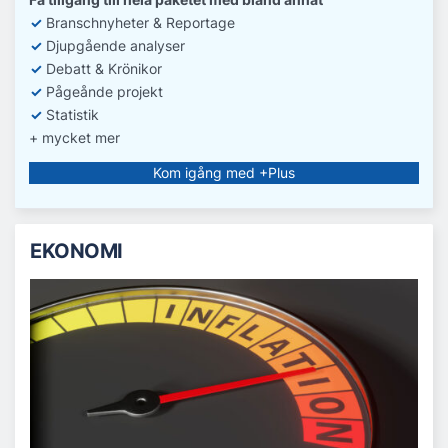
✓
Branschnyheter & Reportage
✓
D
jupgående analyser
✓
Debatt
& Krönikor
✓
Pågeånde projekt
✓
Statistik
+ mycket mer
Kom igång med +Plus
EKONOMI