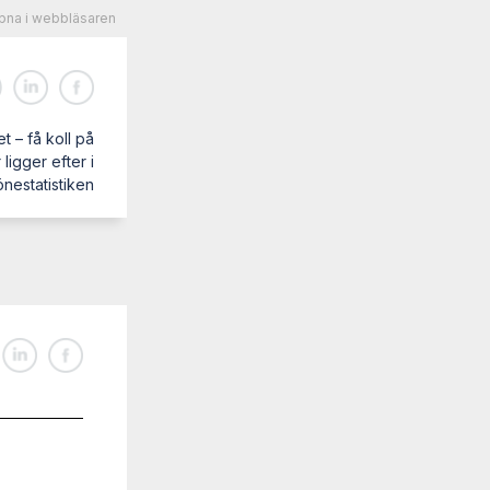
na i webbläsaren
et – få koll på
igger efter i
önestatistiken