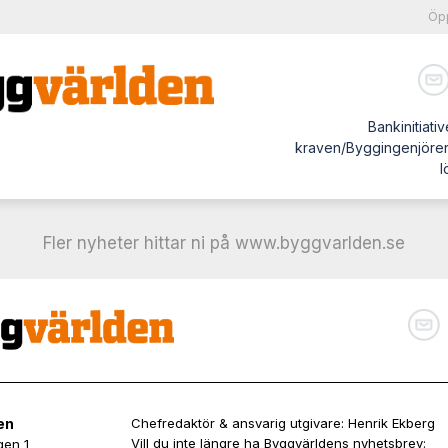
Öpp
Bankinitiativ
kraven/Byggingenjörer l
l
Fler nyheter hittar ni på www.byggvarlden.se
en
Chefredaktör & ansvarig utgivare: Henrik Ekberg
Vill du inte längre ha Byggvärldens nyhetsbrev:
gen 1