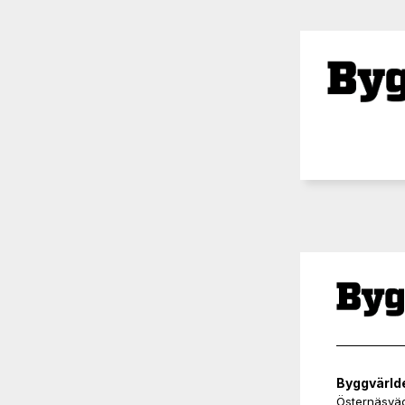
Byggvärld
Östernäsvä