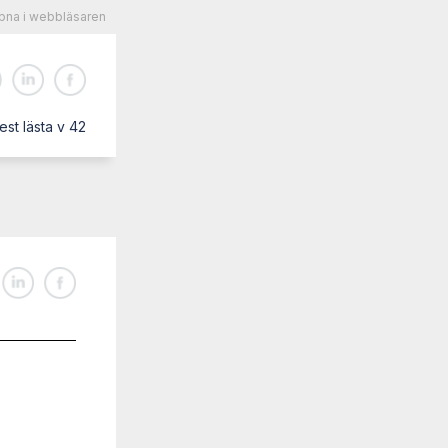
na i webbläsaren
st lästa v 42