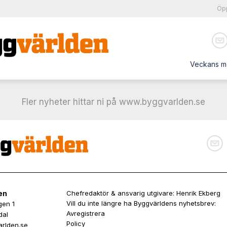
Öpp
Veckans me
Fler nyheter hittar ni på www.byggvarlden.se
en
Chefredaktör & ansvarig utgivare: Henrik Ekberg
Vill du inte längre ha Byggvärldens nyhetsbrev:
gen 1
Avregistrera
dal
Policy
rlden.se