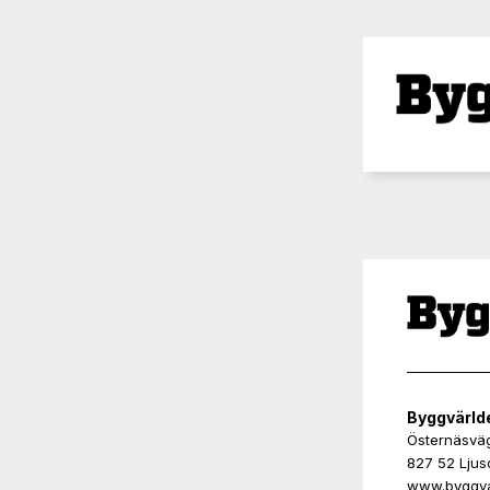
Byggvärld
Östernäsvä
827 52 Ljus
www.byggva