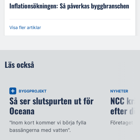
Inflationsökningen: Så påverkas byggbranschen
Visa fler artiklar
Läs också
BYGGPROJEKT
NYHETER
Så ser slutspurten ut för
NCC kräv
Oceana
efter dö
"Inom kort kommer vi börja fylla
Företaget ac
bassängerna med vatten".