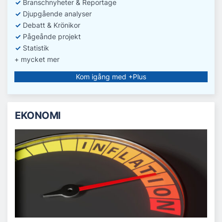
✓
Branschnyheter & Reportage
✓
D
jupgående analyser
✓
Debatt
& Krönikor
✓
Pågeånde projekt
✓
Statistik
+ mycket mer
Kom igång med +Plus
EKONOMI