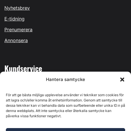
Nyhetsbrev
E-tidning
Prenumerera
Annonsera
Kundservice
Hantera samtycke
Mina sidor
Kontakta oss
För att ge bästa möjliga upplevelse använder vi tekniker som cookies för
att lagra och/eller komma åt enhetsinformation. Genom att samtycke till
dessa tekniker kan vi behandla data som surfbeteende eller unika ID:n på
denna webbplats. Att inte samtycka eller återkalla samtycke kan
påverka vissa funktioner negativt.
Byggvärlden produceras av
Svenska Media i Ljusdal AB
,
Östernäsvägen 1, 827 32 Ljusdal, org.nr: 556625-6425 -