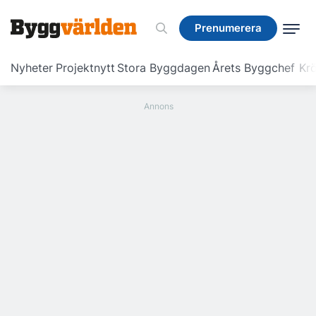
Prenumerera
Prenumerera
Nyheter
Projektnytt
Stora Byggdagen
Årets Byggchef
Krö