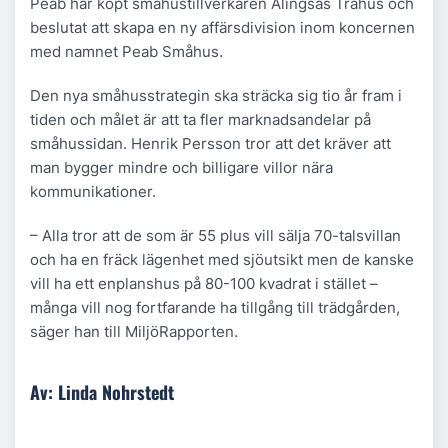
Peab har köpt småhustillverkaren Alingsås Trähus och
beslutat att skapa en ny affärsdivision inom koncernen
med namnet Peab Småhus.
Den nya småhusstrategin ska sträcka sig tio år fram i
tiden och målet är att ta fler marknadsandelar på
småhussidan. Henrik Persson tror att det kräver att
man bygger mindre och billigare villor nära
kommunikationer.
– Alla tror att de som är 55 plus vill sälja 70-talsvillan
och ha en fräck lägenhet med sjöutsikt men de kanske
vill ha ett enplanshus på 80-100 kvadrat i stället –
många vill nog fortfarande ha tillgång till trädgården,
säger han till MiljöRapporten.
Av: Linda Nohrstedt