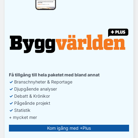
Få tillgång till hela paketet med bland annat
✓
Branschnyheter & Reportage
✓
D
jupgående analyser
✓
Debatt
& Krönikor
✓
Pågeånde projekt
✓
Statistik
+ mycket mer
Kom igång med +Plus