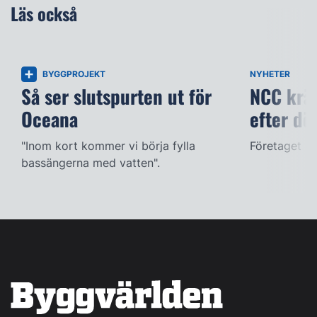
Läs också
BYGGPROJEKT
NYHETER
Så ser slutspurten ut för
NCC kräv
Oceana
efter dö
"Inom kort kommer vi börja fylla
Företaget ac
bassängerna med vatten".