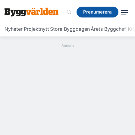
Prenumerera
Prenumerera
Nyheter
Projektnytt
Stora Byggdagen
Årets Byggchef
Krö