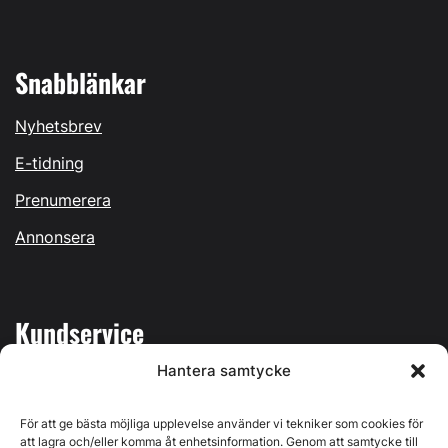
Snabblänkar
Nyhetsbrev
E-tidning
Prenumerera
Annonsera
Kundservice
Hantera samtycke
Mina sidor
Kontakta oss
För att ge bästa möjliga upplevelse använder vi tekniker som cookies för
att lagra och/eller komma åt enhetsinformation. Genom att samtycke till