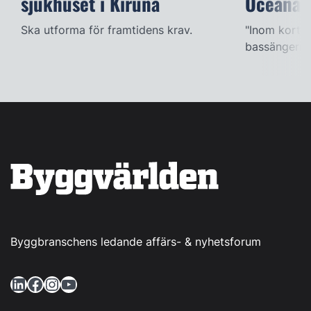
sjukhuset i Kiruna
Oceana
Ska utforma för framtidens krav.
"Inom kort k
bassängerna
Byggbranschens ledande affärs- & nyhetsforum
LinkedIn
Facebook
Instagram
YouTube