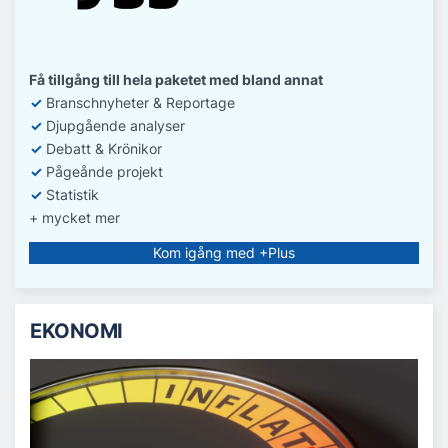
Få tillgång till hela paketet med bland annat
✓
Branschnyheter & Reportage
✓
D
jupgående analyser
✓
Debatt
& Krönikor
✓
Pågeånde projekt
✓
Statistik
+ mycket mer
Kom igång med +Plus
EKONOMI