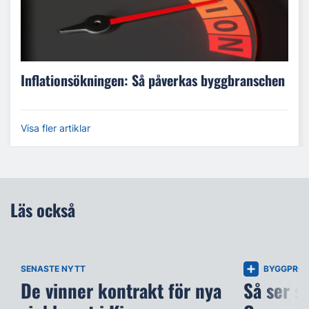
Inflationsökningen: Så påverkas byggbranschen
Visa fler artiklar
Läs också
SENASTE NYTT
BYGGPROJ
De vinner kontrakt för nya
Så ser s