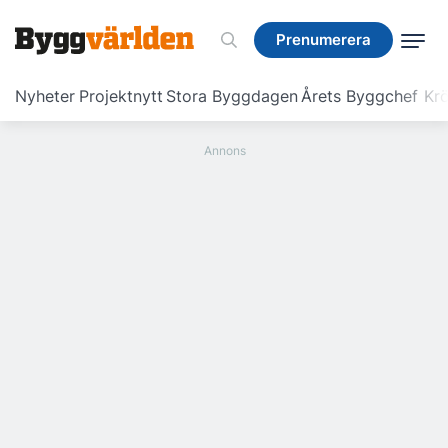
Prenumerera
Prenumerera
Nyheter
Projektnytt
Stora Byggdagen
Årets Byggchef
Krö