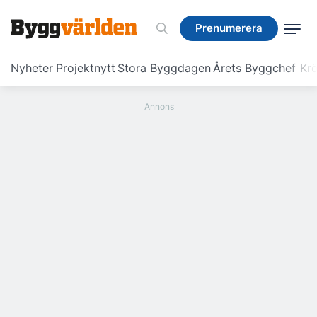
Prenumerera
Prenumerera
Nyheter
Projektnytt
Stora Byggdagen
Årets Byggchef
Krö