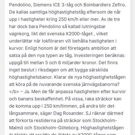
Pendolino, Siemens ICE 3-tåg och Bombardiers Zefiro.
De kallas samtliga höghastighetståg eftersom de når
upp i hastigheter kring 250 km/h eller mer. Av de tre
har dock bara Pendolino så kallad lutningsbar
vagnkorg, likt det svenska X2000-tåget , vilket
underlättar när lokföraren vill behålla hastigheten i
kurvor. Enligt honom är det företagets ambition att
satsa på den nya typen av tåg. Investeringen beräknas
uppgå till mellan 5 och 6 miljarder kronor. Det finns
inget beslut i riksdagen om att bygga särskilda
höghastighetsbanor. Klarar de nya höghastighetstågen
att köra på de nuvarande svenska järnvägsbanorna?
</b> – Ja. Men de får anpassa hastigheten efter kurvor
och banans beskaffenhet. På vissa, raka sträckor kan
de komma upp i 250 km/timmen, på andra blir det
långsammare, säger Dag Rosander. SJ räknar därmed
att förkorta restiderna på sträckor som Stockholm-
Malmö och Stockholm-Göteborg. Höghastighetstågen
är tänkta att ersätta de äldsta av X2000-tågen som