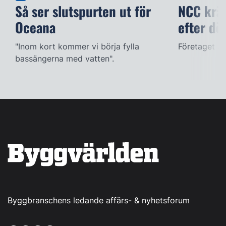
Så ser slutspurten ut för
NCC kräv
Oceana
efter dö
"Inom kort kommer vi börja fylla
Företaget ac
bassängerna med vatten".
Byggbranschens ledande affärs- & nyhetsforum