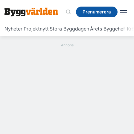
Prenumerera
Prenumerera
Nyheter
Projektnytt
Stora Byggdagen
Årets Byggchef
Krö