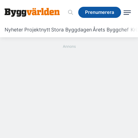
Prenumerera
Prenumerera
Nyheter
Projektnytt
Stora Byggdagen
Årets Byggchef
Krö