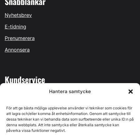
Snabblänkar
Nyhetsbrev
E-tidning
Prenumerera
Annonsera
Kundservice
Hantera samtycke
Mina sidor
Kontakta oss
För att ge bästa möjliga upplevelse använder vi tekniker som cookies för
att lagra och/eller komma åt enhetsinformation. Genom att samtycke till
dessa tekniker kan vi behandla data som surfbeteende eller unika ID:n på
denna webbplats. Att inte samtycka eller återkalla samtycke kan
påverka vissa funktioner negativt.
Byggvärlden produceras av
Svenska Media i Ljusdal AB
,