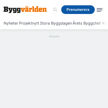
Prenumerera
Prenumerera
Nyheter
Projektnytt
Stora Byggdagen
Årets Byggchef
Krö