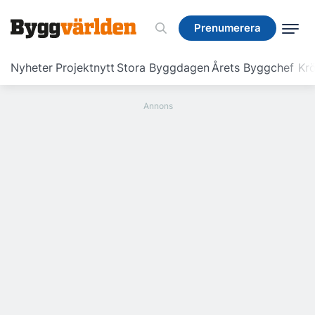
Prenumerera
Prenumerera
Nyheter
Projektnytt
Stora Byggdagen
Årets Byggchef
Krö