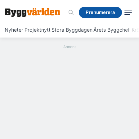
Prenumerera
Prenumerera
Nyheter
Projektnytt
Stora Byggdagen
Årets Byggchef
Krö