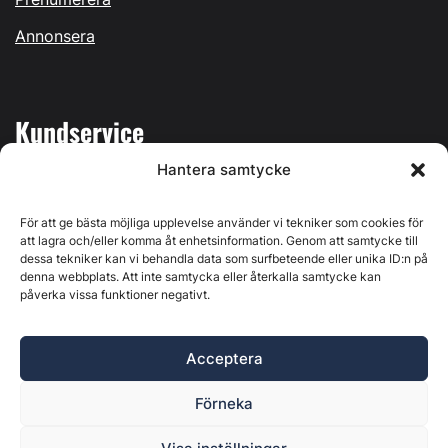
Annonsera
Kundservice
Hantera samtycke
Mina sidor
Kontakta oss
För att ge bästa möjliga upplevelse använder vi tekniker som cookies för
att lagra och/eller komma åt enhetsinformation. Genom att samtycke till
dessa tekniker kan vi behandla data som surfbeteende eller unika ID:n på
denna webbplats. Att inte samtycka eller återkalla samtycke kan
påverka vissa funktioner negativt.
Byggvärlden produceras av
Svenska Media i Ljusdal AB
,
Östernäsvägen 1, 827 32 Ljusdal, org.nr: 556625-6425 -
Acceptera
Ansvarig utgivare: Henrik Ekberg. Innehållet på denna
webbplats är upphovsrättsligt skyddat. Ange källa vid citering.
Förneka
Byggvärlden är en del av
Marknadsdatagruppen
.
Policy för datahantering, integritet och cookies