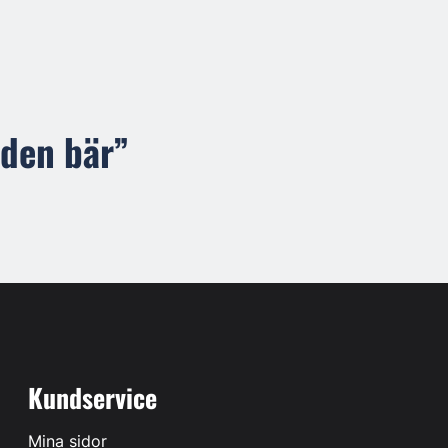
 den bär”
Kundservice
Mina sidor