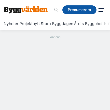
Prenumerera
Prenumerera
Nyheter
Projektnytt
Stora Byggdagen
Årets Byggchef
Krö