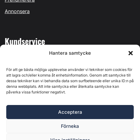
Annonsera
Kundservice
Hantera samtycke
Mina sidor
Kontakta oss
För att ge bästa möjliga upplevelse använder vi tekniker som cookies för
att lagra och/eller komma åt enhetsinformation. Genom att samtycke till
dessa tekniker kan vi behandla data som surfbeteende eller unika ID:n på
denna webbplats. Att inte samtycka eller återkalla samtycke kan
påverka vissa funktioner negativt.
Byggvärlden produceras av
Svenska Media i Ljusdal AB
,
Östernäsvägen 1, 827 32 Ljusdal, org.nr: 556625-6425 -
Acceptera
Ansvarig utgivare: Henrik Ekberg. Innehållet på denna
webbplats är upphovsrättsligt skyddat. Ange källa vid citering.
Förneka
Byggvärlden är en del av
Marknadsdatagruppen
.
Policy för datahantering, integritet och cookies