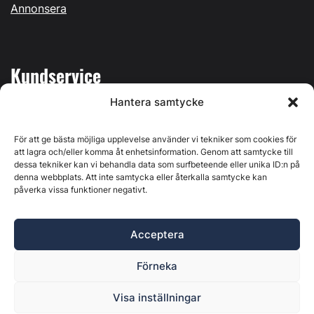
Annonsera
Kundservice
Hantera samtycke
Mina sidor
Kontakta oss
För att ge bästa möjliga upplevelse använder vi tekniker som cookies för
att lagra och/eller komma åt enhetsinformation. Genom att samtycke till
dessa tekniker kan vi behandla data som surfbeteende eller unika ID:n på
denna webbplats. Att inte samtycka eller återkalla samtycke kan
påverka vissa funktioner negativt.
Byggvärlden produceras av
Svenska Media i Ljusdal AB
,
Östernäsvägen 1, 827 32 Ljusdal, org.nr: 556625-6425 -
Acceptera
Ansvarig utgivare: Henrik Ekberg. Innehållet på denna
webbplats är upphovsrättsligt skyddat. Ange källa vid citering.
Förneka
Byggvärlden är en del av
Marknadsdatagruppen
.
Policy för datahantering, integritet och cookies
Visa inställningar