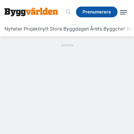
Prenumerera
Prenumerera
Nyheter
Projektnytt
Stora Byggdagen
Årets Byggchef
Krö