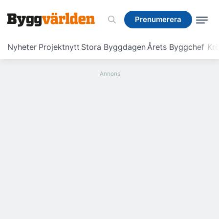
Prenumerera
Prenumerera
Nyheter
Projektnytt
Stora Byggdagen
Årets Byggchef
Krö