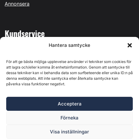
Annonsera
Kundservice
Hantera samtycke
Mina sidor
Kontakta oss
För att ge bästa möjliga upplevelse använder vi tekniker som cookies för
att lagra och/eller komma åt enhetsinformation. Genom att samtycke till
dessa tekniker kan vi behandla data som surfbeteende eller unika ID:n på
denna webbplats. Att inte samtycka eller återkalla samtycke kan
påverka vissa funktioner negativt.
Byggvärlden produceras av
Svenska Media i Ljusdal AB
,
Östernäsvägen 1, 827 32 Ljusdal, org.nr: 556625-6425 -
Acceptera
Ansvarig utgivare: Henrik Ekberg. Innehållet på denna
webbplats är upphovsrättsligt skyddat. Ange källa vid citering.
Förneka
Byggvärlden är en del av
Marknadsdatagruppen
.
Policy för datahantering, integritet och cookies
Visa inställningar