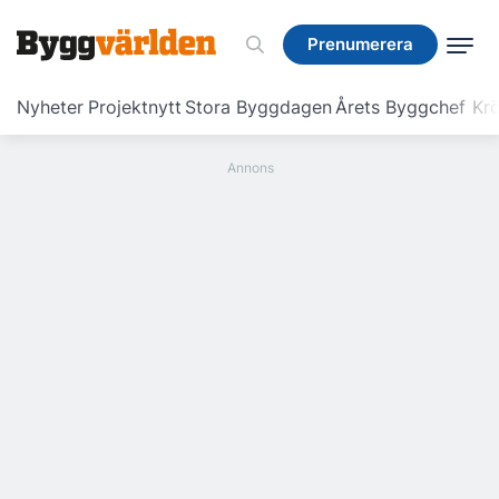
Prenumerera
Prenumerera
Nyheter
Projektnytt
Stora Byggdagen
Årets Byggchef
Krö