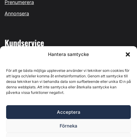
Prenumerera
Annonsera
Kundservice
Hantera samtycke
Mina sidor
Kontakta oss
För att ge bästa möjliga upplevelse använder vi tekniker som cookies för
att lagra och/eller komma åt enhetsinformation. Genom att samtycke till
dessa tekniker kan vi behandla data som surfbeteende eller unika ID:n på
denna webbplats. Att inte samtycka eller återkalla samtycke kan
påverka vissa funktioner negativt.
Byggvärlden produceras av
Svenska Media i Ljusdal AB
,
Östernäsvägen 1, 827 32 Ljusdal, org.nr: 556625-6425 -
Acceptera
Ansvarig utgivare: Henrik Ekberg. Innehållet på denna
webbplats är upphovsrättsligt skyddat. Ange källa vid citering.
Förneka
Byggvärlden är en del av
Marknadsdatagruppen
.