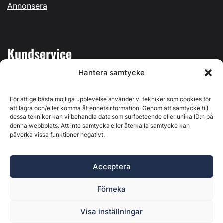
Annonsera
Kundservice
Hantera samtycke
Mina sidor
Kontakta oss
För att ge bästa möjliga upplevelse använder vi tekniker som cookies för
att lagra och/eller komma åt enhetsinformation. Genom att samtycke till
dessa tekniker kan vi behandla data som surfbeteende eller unika ID:n på
denna webbplats. Att inte samtycka eller återkalla samtycke kan
påverka vissa funktioner negativt.
Byggvärlden produceras av
Svenska Media i Ljusdal AB
,
Östernäsvägen 1, 827 32 Ljusdal, org.nr: 556625-6425 -
Acceptera
Ansvarig utgivare: Henrik Ekberg. Innehållet på denna
webbplats är upphovsrättsligt skyddat. Ange källa vid citering.
Förneka
Byggvärlden är en del av
Marknadsdatagruppen
.
Policy för datahantering, integritet och cookies
Visa inställningar