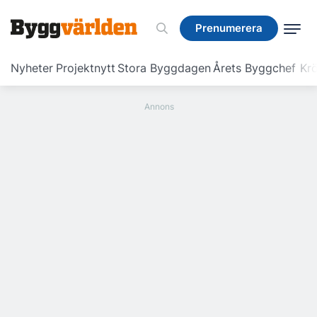
Prenumerera
Prenumerera
Nyheter
Projektnytt
Stora Byggdagen
Årets Byggchef
Krö