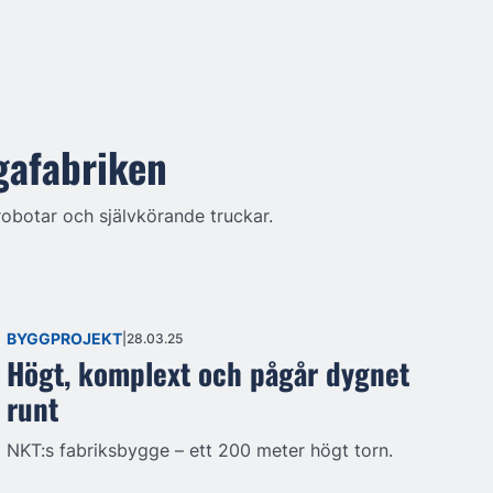
gafabriken
robotar och självkörande truckar.
BYGGPROJEKT
28.03.25
Högt, komplext och pågår dygnet
runt
NKT:s fabriksbygge – ett 200 meter högt torn.