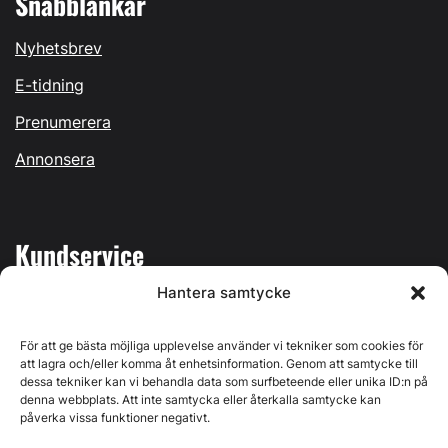
Snabblänkar
Nyhetsbrev
E-tidning
Prenumerera
Annonsera
Kundservice
Hantera samtycke
Mina sidor
Kontakta oss
För att ge bästa möjliga upplevelse använder vi tekniker som cookies för
att lagra och/eller komma åt enhetsinformation. Genom att samtycke till
dessa tekniker kan vi behandla data som surfbeteende eller unika ID:n på
denna webbplats. Att inte samtycka eller återkalla samtycke kan
påverka vissa funktioner negativt.
Byggvärlden produceras av
Svenska Media i Ljusdal AB
,