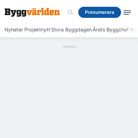
Prenumerera
Prenumerera
Nyheter
Projektnytt
Stora Byggdagen
Årets Byggchef
Krö