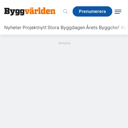
Prenumerera
Prenumerera
Nyheter
Projektnytt
Stora Byggdagen
Årets Byggchef
Krö