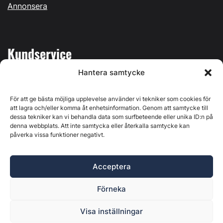
Annonsera
Kundservice
Hantera samtycke
Mina sidor
Kontakta oss
För att ge bästa möjliga upplevelse använder vi tekniker som cookies för
att lagra och/eller komma åt enhetsinformation. Genom att samtycke till
dessa tekniker kan vi behandla data som surfbeteende eller unika ID:n på
denna webbplats. Att inte samtycka eller återkalla samtycke kan
påverka vissa funktioner negativt.
Byggvärlden produceras av
Svenska Media i Ljusdal AB
,
Östernäsvägen 1, 827 32 Ljusdal, org.nr: 556625-6425 -
Acceptera
Ansvarig utgivare: Henrik Ekberg. Innehållet på denna
webbplats är upphovsrättsligt skyddat. Ange källa vid citering.
Förneka
Byggvärlden är en del av
Marknadsdatagruppen
.
Policy för datahantering, integritet och cookies
Visa inställningar