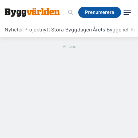
Prenumerera
Prenumerera
Nyheter
Projektnytt
Stora Byggdagen
Årets Byggchef
Krö