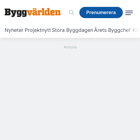
Prenumerera
Prenumerera
Nyheter
Projektnytt
Stora Byggdagen
Årets Byggchef
Krö