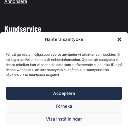
Annonsera
Kundservice
Hantera samtycke
Mina sidor
Kontakta oss
För att ge bästa möjliga upplevelse använder vi tekniker som cookies för
att lagra och/eller komma åt enhetsinformation. Genom att samtycke till
dessa tekniker kan vi behandla data som surfbeteende eller unika ID:n på
denna webbplats. Att inte samtycka eller återkalla samtycke kan
påverka vissa funktioner negativt.
Byggvärlden produceras av
Svenska Media i Ljusdal AB
,
Östernäsvägen 1, 827 32 Ljusdal, org.nr: 556625-6425 -
Acceptera
Ansvarig utgivare: Henrik Ekberg. Innehållet på denna
webbplats är upphovsrättsligt skyddat. Ange källa vid citering.
Förneka
Byggvärlden är en del av
Marknadsdatagruppen
.
Policy för datahantering, integritet och cookies
Visa inställningar