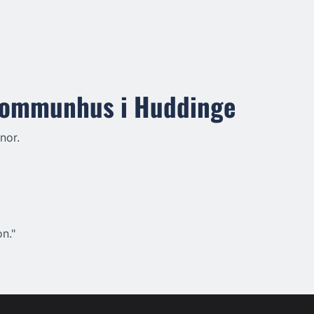
kommunhus i Huddinge
nor.
on."