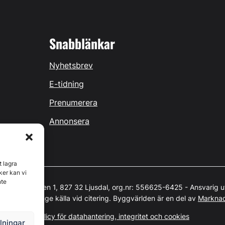
Snabblänkar
Nyhetsbrev
E-tidning
Prenumerera
Annonsera
t lagra
ker kan vi
nte
 Östernäsvägen 1, 827 32 Ljusdal, org.nr: 556625-6425 - Ansvarig u
t skyddat. Ange källa vid citering. Byggvärlden är en del av
Markna
Policy för datahantering, integritet och cookies
llningar