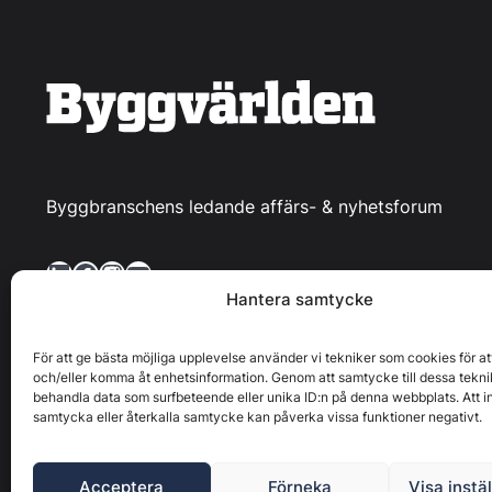
Byggbranschens ledande affärs- & nyhetsforum
LinkedIn
Facebook
Instagram
YouTube
Hantera samtycke
För att ge bästa möjliga upplevelse använder vi tekniker som cookies för at
och/eller komma åt enhetsinformation. Genom att samtycke till dessa tekni
behandla data som surfbeteende eller unika ID:n på denna webbplats. Att i
Byggvärlden produceras av
Svenska Media i Ljusdal AB
,
samtycka eller återkalla samtycke kan påverka vissa funktioner negativt.
upphovsrättslig
Acceptera
Förneka
Visa instä