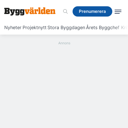
Prenumerera
Prenumerera
Nyheter
Projektnytt
Stora Byggdagen
Årets Byggchef
Krö