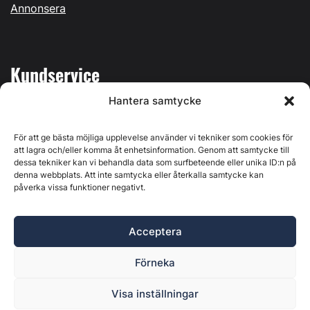
Annonsera
Kundservice
Hantera samtycke
Mina sidor
Kontakta oss
För att ge bästa möjliga upplevelse använder vi tekniker som cookies för
att lagra och/eller komma åt enhetsinformation. Genom att samtycke till
dessa tekniker kan vi behandla data som surfbeteende eller unika ID:n på
denna webbplats. Att inte samtycka eller återkalla samtycke kan
påverka vissa funktioner negativt.
Byggvärlden produceras av
Svenska Media i Ljusdal AB
,
Östernäsvägen 1, 827 32 Ljusdal, org.nr: 556625-6425 -
Acceptera
Ansvarig utgivare: Henrik Ekberg. Innehållet på denna
webbplats är upphovsrättsligt skyddat. Ange källa vid citering.
Förneka
Byggvärlden är en del av
Marknadsdatagruppen
.
Policy för datahantering, integritet och cookies
Visa inställningar