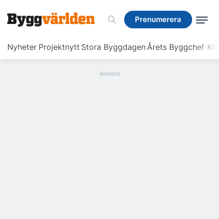
Prenumerera
Prenumerera
Nyheter
Projektnytt
Stora Byggdagen
Årets Byggchef
Krö