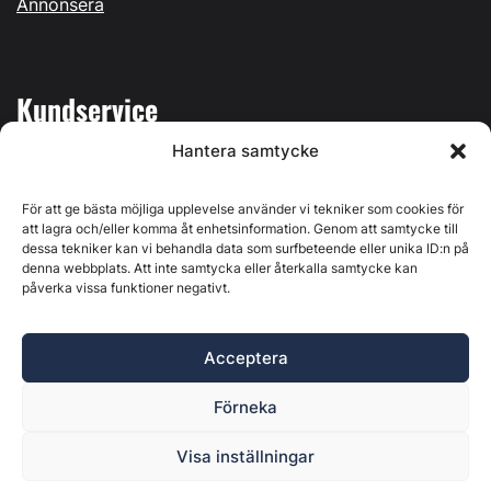
Annonsera
Kundservice
Hantera samtycke
Mina sidor
Kontakta oss
För att ge bästa möjliga upplevelse använder vi tekniker som cookies för
att lagra och/eller komma åt enhetsinformation. Genom att samtycke till
dessa tekniker kan vi behandla data som surfbeteende eller unika ID:n på
denna webbplats. Att inte samtycka eller återkalla samtycke kan
påverka vissa funktioner negativt.
Byggvärlden produceras av
Svenska Media i Ljusdal AB
,
Östernäsvägen 1, 827 32 Ljusdal, org.nr: 556625-6425 -
Acceptera
Ansvarig utgivare: Henrik Ekberg. Innehållet på denna
webbplats är upphovsrättsligt skyddat. Ange källa vid citering.
Förneka
Byggvärlden är en del av
Marknadsdatagruppen
.
Policy för datahantering, integritet och cookies
Visa inställningar