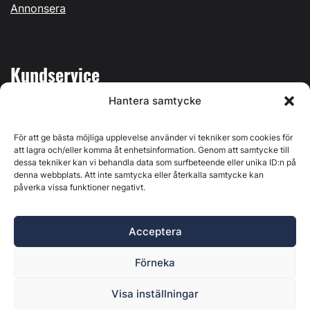
Annonsera
Kundservice
Hantera samtycke
Mina sidor
Kontakta oss
För att ge bästa möjliga upplevelse använder vi tekniker som cookies för
att lagra och/eller komma åt enhetsinformation. Genom att samtycke till
dessa tekniker kan vi behandla data som surfbeteende eller unika ID:n på
denna webbplats. Att inte samtycka eller återkalla samtycke kan
påverka vissa funktioner negativt.
Byggvärlden produceras av
Svenska Media i Ljusdal AB
,
Östernäsvägen 1, 827 32 Ljusdal, org.nr: 556625-6425 -
Acceptera
Ansvarig utgivare: Henrik Ekberg. Innehållet på denna
webbplats är upphovsrättsligt skyddat. Ange källa vid citering.
Förneka
Byggvärlden är en del av
Marknadsdatagruppen
.
Policy för datahantering, integritet och cookies
Visa inställningar