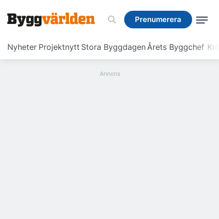
Prenumerera
Prenumerera
Nyheter
Projektnytt
Stora Byggdagen
Årets Byggchef
Krö