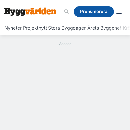
Prenumerera
Prenumerera
Nyheter
Projektnytt
Stora Byggdagen
Årets Byggchef
Krö