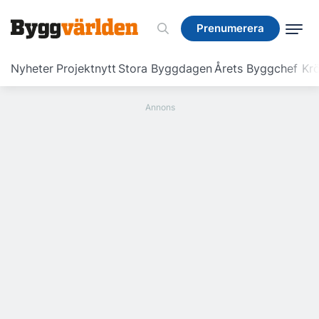
Prenumerera
Prenumerera
Nyheter
Projektnytt
Stora Byggdagen
Årets Byggchef
Krö