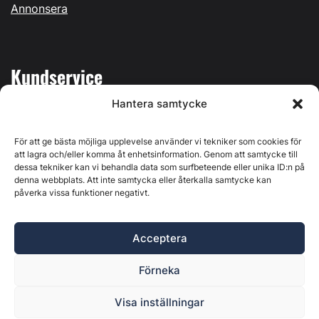
Annonsera
Kundservice
Hantera samtycke
Mina sidor
Kontakta oss
För att ge bästa möjliga upplevelse använder vi tekniker som cookies för
att lagra och/eller komma åt enhetsinformation. Genom att samtycke till
dessa tekniker kan vi behandla data som surfbeteende eller unika ID:n på
denna webbplats. Att inte samtycka eller återkalla samtycke kan
påverka vissa funktioner negativt.
Byggvärlden produceras av
Svenska Media i Ljusdal AB
,
Östernäsvägen 1, 827 32 Ljusdal, org.nr: 556625-6425 -
Acceptera
Ansvarig utgivare: Henrik Ekberg. Innehållet på denna
webbplats är upphovsrättsligt skyddat. Ange källa vid citering.
Förneka
Byggvärlden är en del av
Marknadsdatagruppen
.
Policy för datahantering, integritet och cookies
Visa inställningar