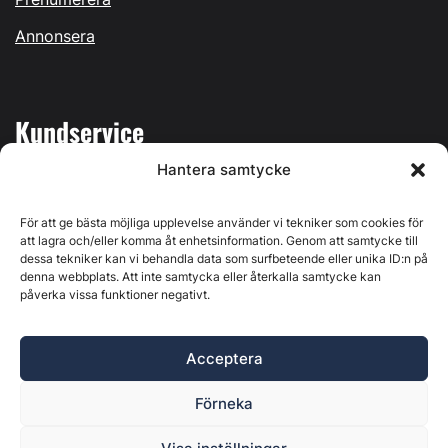
Annonsera
Kundservice
Hantera samtycke
Mina sidor
Kontakta oss
För att ge bästa möjliga upplevelse använder vi tekniker som cookies för
att lagra och/eller komma åt enhetsinformation. Genom att samtycke till
dessa tekniker kan vi behandla data som surfbeteende eller unika ID:n på
denna webbplats. Att inte samtycka eller återkalla samtycke kan
påverka vissa funktioner negativt.
Byggvärlden produceras av
Svenska Media i Ljusdal AB
,
Östernäsvägen 1, 827 32 Ljusdal, org.nr: 556625-6425 -
Acceptera
Ansvarig utgivare: Henrik Ekberg. Innehållet på denna
webbplats är upphovsrättsligt skyddat. Ange källa vid citering.
Förneka
Byggvärlden är en del av
Marknadsdatagruppen
.
Policy för datahantering, integritet och cookies