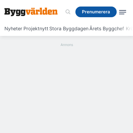
Prenumerera
Prenumerera
Nyheter
Projektnytt
Stora Byggdagen
Årets Byggchef
Krö