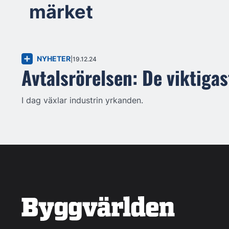
märket
NYHETER
19.12.24
Avtalsrörelsen: De viktigas
I dag växlar industrin yrkanden.