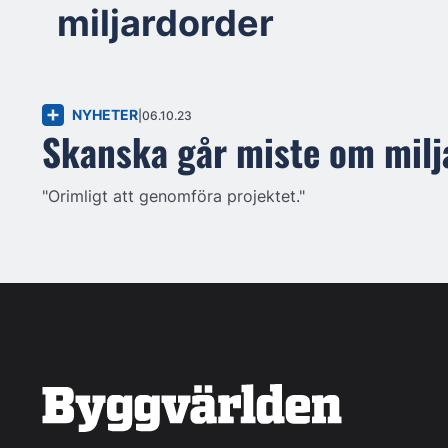
miljardorder
NYHETER
06.10.23
Skanska går miste om milj
"Orimligt att genomföra projektet."