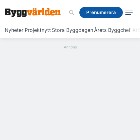
Prenumerera
Prenumerera
Nyheter
Projektnytt
Stora Byggdagen
Årets Byggchef
Krö