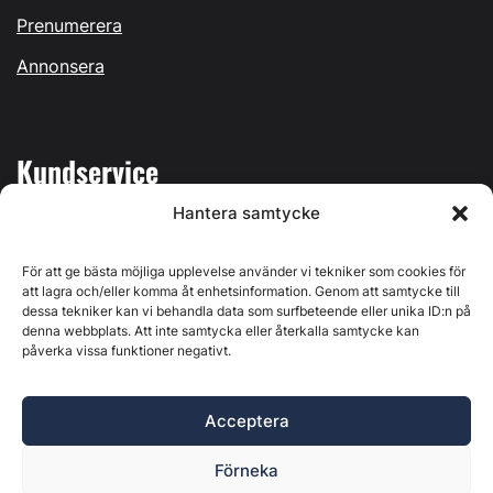
Prenumerera
Annonsera
Kundservice
Hantera samtycke
Mina sidor
Kontakta oss
För att ge bästa möjliga upplevelse använder vi tekniker som cookies för
att lagra och/eller komma åt enhetsinformation. Genom att samtycke till
dessa tekniker kan vi behandla data som surfbeteende eller unika ID:n på
denna webbplats. Att inte samtycka eller återkalla samtycke kan
påverka vissa funktioner negativt.
Byggvärlden produceras av
Svenska Media i Ljusdal AB
,
Östernäsvägen 1, 827 32 Ljusdal, org.nr: 556625-6425 -
Acceptera
Ansvarig utgivare: Henrik Ekberg. Innehållet på denna
webbplats är upphovsrättsligt skyddat. Ange källa vid citering.
Förneka
Byggvärlden är en del av
Marknadsdatagruppen
.