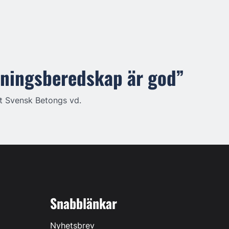
jningsberedskap är god”
gt Svensk Betongs vd.
Snabblänkar
Nyhetsbrev